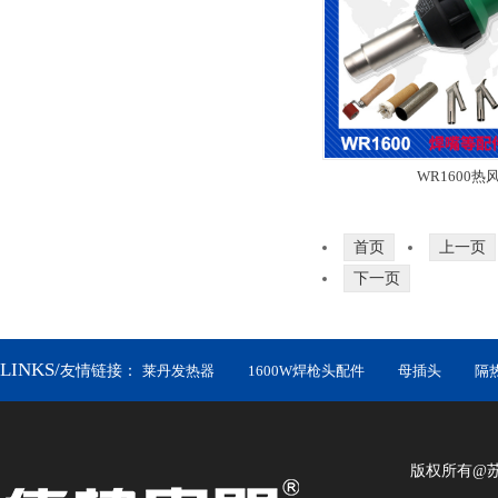
WR1600热
首页
上一页
下一页
LINKS/
友情链接：
莱丹发热器
1600W焊枪头配件
母插头
隔
版权所有@