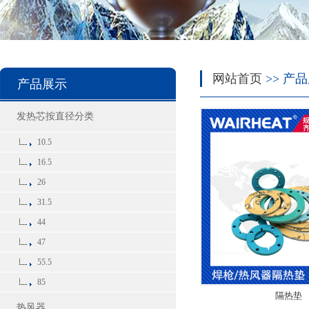
网站首页
>> 产
产品展示
发热芯按直径分类
10.5
16.5
26
31.5
44
47
55.5
85
隔热垫
热风器